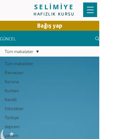
SELİMİYE
HAFIZLIK KURSU
Bağış yap
GÜNCEL
Tüm makaleler
Tüm makaleler
Ramazan
Korona
Kurban
Kandil
Etkinlikler
Türkiye
deprem
yardım