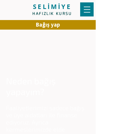
SELİMİYE
HAFIZLIK KURSU
Bağış yap
Neden bağış
yapayım?
Faaliyetlerimizi sadece bağış
ve üye aidatları ile finanse
ediyoruz. Ayrıca
kermeslerimizde elde