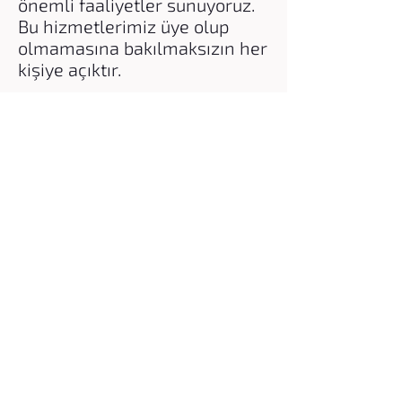
önemli faaliyetler sunuyoruz.
Bu hizmetlerimiz üye olup
olmamasına bakılmaksızın her
kişiye açıktır.
Bu hizmetleri yürütürken bir
takım işletme maliyetleri ile
karşı karşıyayız. Bunlar mesela
elektrik, su, ısıtma ve atık
maliyetleridir. Buna ilave
olarak, emlak vergileri, sigorta
ve personel masrafları
gelmektedir. Ayrıca zaman
zaman tamir ve tadilat
çalışmaları veya mefruşat
giderlerimiz de olmaktadır.
Tüm bu hizmetleri sizlerin
maddi ve manevi destekleriniz