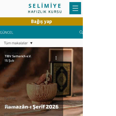
SELİMİYE
HAFIZLIK KURSU
Bağış yap
GÜNCEL
Tüm makaleler
Tüm makaleler
TIBV Setterich e.V.
Ramazan
15 Şub
Korona
Kurban
Kandil
Etkinlikler
Türkiye
deprem
Ramazân-ı Şerîf 2026
yardım