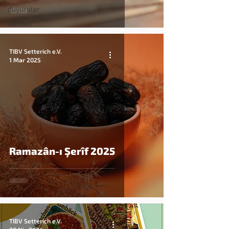
duyurular
Kermes
TIBV Setterich e.V.
1 Mar 2025
Ramazân-ı Şerîf 2025
TIBV Setterich e.V.