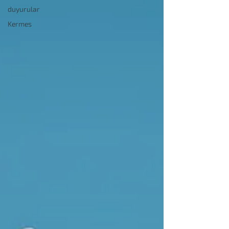
duyurular
Kermes