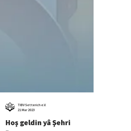
TIBV Setterich e.V.
21 Mar 2023
Hoş geldin yâ Şehri