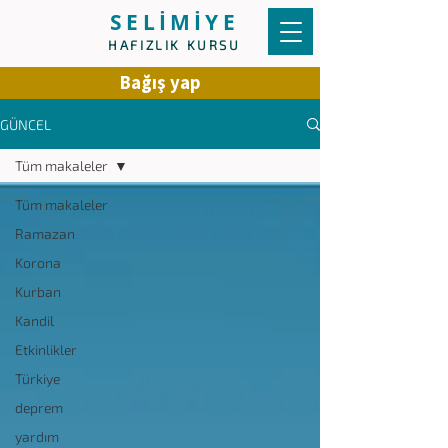
SELİMİYE
HAFIZLIK KURSU
Bağış yap
GÜNCEL
Tüm makaleler
Tüm makaleler
Ramazan
Korona
Kurban
Kandil
Etkinlikler
Türkiye
deprem
yardım