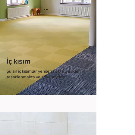
İç kısım
Şu an iç kısımlar yenilenmekte, yeniden
tasarlanmakta ve döşenmekte.