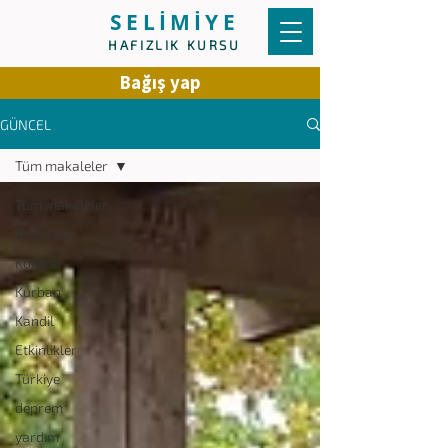
SELİMİYE
HAFIZLIK KURSU
Bağış yap
GÜNCEL
Tüm makaleler
Tüm makaleler
Ramazan
Korona
Kurban
Kandil
Etkinlikler
Türkiye
deprem
yardım